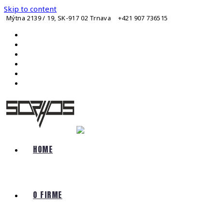
Skip to content
Mýtna 2139 / 19, SK-917 02 Trnava
+421 907 736515
HOME
O FIRME