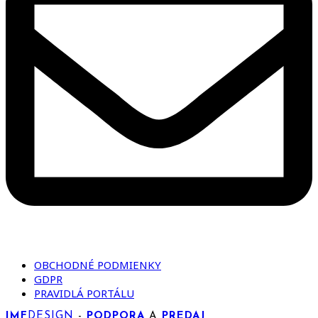
OBCHODNÉ PODMIENKY
GDPR
PRAVIDLÁ PORTÁLU
IMF
DESIGN
-
PODPORA
A
PREDAJ